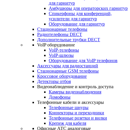
для гарнитур
Амбушюры для операторских гарнитур
Cпикерфоны для конференций,
усилители для гарнитур
Оборудование для гарнитур
Стационарные телефоны
Радиотелефоны DECT
Дополнительные трубки DECT
VoIP оборудование
VoIP-телефоны
VoIP-шлюзы
Оборудование для VoIP телефонов
Аксессуары для радиостанций
Стационарные GSM телефоны
Кроссовое оборудование
Детекторы отбоя
Видеонаблюдение и контроль доступа
Камеры видеонаблюдения
Домофоны
Телефонные кабели и аксессуары
Телефонные шнуры
Коннекторы и переходники
Телефонные розетки и вилки
Крепеж для кабеля
Офисные АТС аналоговые