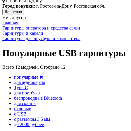
г.
Ростов-на-Дону
Город покупки:
г. Ростов-на-Дону, Ростовская обл.
Да, верно
Нет, другой
Главная
Гарнитуры оператора и средства связи
Гарнитуры и кабели
Гарнитуры для ноутбука и компьютера
Популярные USB гарнитуры
Всего
12
моделей. Отобрано
12
популярные
для аудиокарты
Type-C
для ноутбука
беспроводные Bluetooth
для скайпа
игровые
с USB
с разъемом 3.5 мм
до 2000 рублей