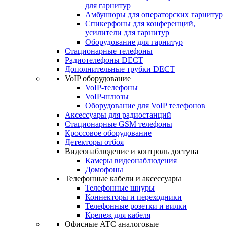
для гарнитур
Амбушюры для операторских гарнитур
Cпикерфоны для конференций,
усилители для гарнитур
Оборудование для гарнитур
Стационарные телефоны
Радиотелефоны DECT
Дополнительные трубки DECT
VoIP оборудование
VoIP-телефоны
VoIP-шлюзы
Оборудование для VoIP телефонов
Аксессуары для радиостанций
Стационарные GSM телефоны
Кроссовое оборудование
Детекторы отбоя
Видеонаблюдение и контроль доступа
Камеры видеонаблюдения
Домофоны
Телефонные кабели и аксессуары
Телефонные шнуры
Коннекторы и переходники
Телефонные розетки и вилки
Крепеж для кабеля
Офисные АТС аналоговые