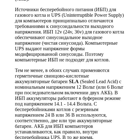
Источники бесперебойного питания (ИБП) для
газового котла и UPS (Uninterruptible Power Supply
)
для компьютеров принципиально отличаются
требованиями к синусоидальности выходного
напряжения. ИБП 12v (24v, 36v) для газового котла
обеспечивают синусоидальное выходное
напряжение (чистая синусоида). Компьютерные
UPS выдают напряжение формы
модифицированной синусоиды. Поэтому
компьютерные ИБП не подходят для котлов.
Тем не менее, в обоих случаях применяются
герметичные свинцово-кислотные
аккумуляторные батареи
SLA
(Sealed Lead Acid) с
номинальным напряжением 12 Вольт (или 6 Вольт
при последовательном включении двух АКБ). В
ИБП аккумуляторы работают
в
буферном режиме
под напряжением 14.1 - 14.4 Вольта. С
бесперебойниками котлов с резервным
напряжением 24 В или 36 В используются,
соответственно, две или три аккумуляторные
батареи. АКБ для ИБП компьютеров
устанавливаются, как правило, внутри
бесперебойника UPS. В то же время,