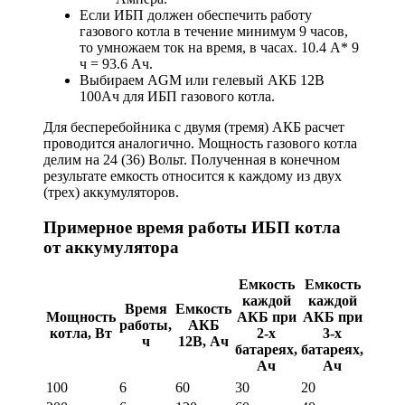
Если ИБП должен обеспечить работу
газового котла в течение минимум 9 часов,
то умножаем ток на время, в часах. 10.4 А* 9
ч = 93.6 Ач.
Выбираем AGM или гелевый АКБ 12В
100Ач для ИБП газового котла.
Для бесперебойника с двумя (тремя) АКБ расчет
проводится аналогично. Мощность газового котла
делим на 24 (36) Вольт. Полученная в конечном
результате емкость относится к каждому из двух
(трех) аккумуляторов.
Примерное время работы ИБП котла
от аккумулятора
Емкость
Емкость
каждой
каждой
Время
Емкость
Мощность
АКБ при
АКБ при
работы,
АКБ
котла, Вт
2-х
3-х
ч
12В, Ач
батареях,
батареях,
Ач
Ач
100
6
60
30
20