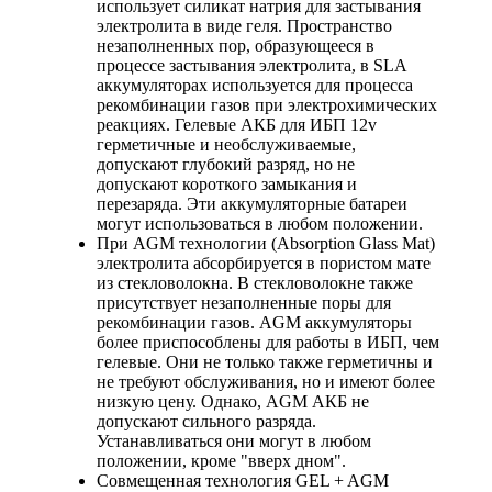
использует силикат натрия для застывания
электролита в виде геля. Пространство
незаполненных пор, образующееся в
процессе застывания электролита, в SLA
аккумуляторах используется для процесса
рекомбинации газов при электрохимических
реакциях. Гелевые АКБ для ИБП 12v
герметичные и необслуживаемые,
допускают глубокий разряд, но не
допускают короткого замыкания и
перезаряда. Эти аккумуляторные батареи
могут использоваться в любом положении.
При AGM технологии (Absorption Glass Mat)
электролита абсорбируется в пористом мате
из стекловолокна. В стекловолокне также
присутствует незаполненные поры для
рекомбинации газов. AGM аккумуляторы
более приспособлены для работы в ИБП, чем
гелевые. Они не только также герметичны и
не требуют обслуживания, но и имеют более
низкую цену. Однако, AGM АКБ не
допускают сильного разряда.
Устанавливаться они могут в любом
положении, кроме "вверх дном".
Совмещенная технология GEL + AGM