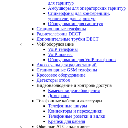
для гарнитур
Амбушюры для операторских гарнитур
Cпикерфоны для конференций,
усилители для гарнитур
Оборудование для гарнитур
Стационарные телефоны
Радиотелефоны DECT
Дополнительные трубки DECT
VoIP оборудование
VoIP-телефоны
VoIP-шлюзы
Оборудование для VoIP телефонов
Аксессуары для радиостанций
Стационарные GSM телефоны
Кроссовое оборудование
Детекторы отбоя
Видеонаблюдение и контроль доступа
Камеры видеонаблюдения
Домофоны
Телефонные кабели и аксессуары
Телефонные шнуры
Коннекторы и переходники
Телефонные розетки и вилки
Крепеж для кабеля
Офисные АТС аналоговые