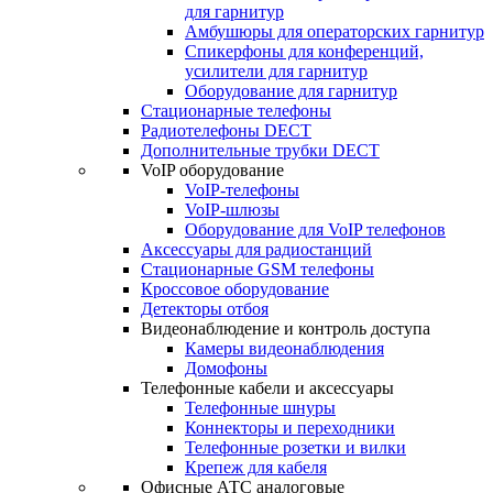
для гарнитур
Амбушюры для операторских гарнитур
Cпикерфоны для конференций,
усилители для гарнитур
Оборудование для гарнитур
Стационарные телефоны
Радиотелефоны DECT
Дополнительные трубки DECT
VoIP оборудование
VoIP-телефоны
VoIP-шлюзы
Оборудование для VoIP телефонов
Аксессуары для радиостанций
Стационарные GSM телефоны
Кроссовое оборудование
Детекторы отбоя
Видеонаблюдение и контроль доступа
Камеры видеонаблюдения
Домофоны
Телефонные кабели и аксессуары
Телефонные шнуры
Коннекторы и переходники
Телефонные розетки и вилки
Крепеж для кабеля
Офисные АТС аналоговые