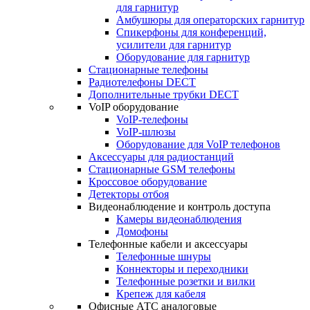
для гарнитур
Амбушюры для операторских гарнитур
Cпикерфоны для конференций,
усилители для гарнитур
Оборудование для гарнитур
Стационарные телефоны
Радиотелефоны DECT
Дополнительные трубки DECT
VoIP оборудование
VoIP-телефоны
VoIP-шлюзы
Оборудование для VoIP телефонов
Аксессуары для радиостанций
Стационарные GSM телефоны
Кроссовое оборудование
Детекторы отбоя
Видеонаблюдение и контроль доступа
Камеры видеонаблюдения
Домофоны
Телефонные кабели и аксессуары
Телефонные шнуры
Коннекторы и переходники
Телефонные розетки и вилки
Крепеж для кабеля
Офисные АТС аналоговые