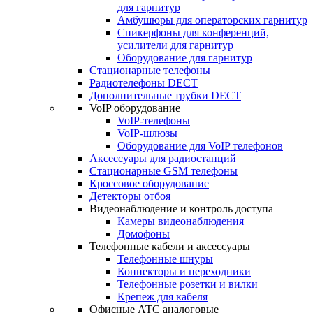
для гарнитур
Амбушюры для операторских гарнитур
Cпикерфоны для конференций,
усилители для гарнитур
Оборудование для гарнитур
Стационарные телефоны
Радиотелефоны DECT
Дополнительные трубки DECT
VoIP оборудование
VoIP-телефоны
VoIP-шлюзы
Оборудование для VoIP телефонов
Аксессуары для радиостанций
Стационарные GSM телефоны
Кроссовое оборудование
Детекторы отбоя
Видеонаблюдение и контроль доступа
Камеры видеонаблюдения
Домофоны
Телефонные кабели и аксессуары
Телефонные шнуры
Коннекторы и переходники
Телефонные розетки и вилки
Крепеж для кабеля
Офисные АТС аналоговые