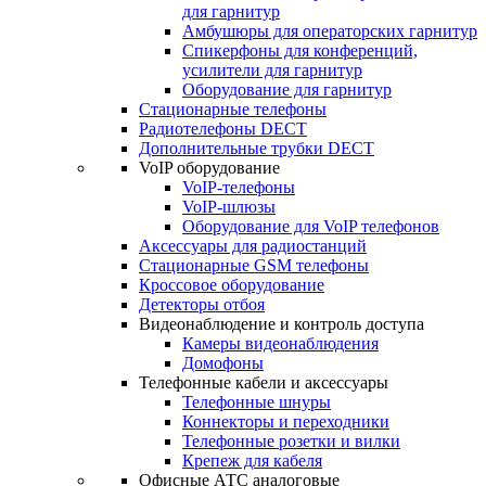
для гарнитур
Амбушюры для операторских гарнитур
Cпикерфоны для конференций,
усилители для гарнитур
Оборудование для гарнитур
Стационарные телефоны
Радиотелефоны DECT
Дополнительные трубки DECT
VoIP оборудование
VoIP-телефоны
VoIP-шлюзы
Оборудование для VoIP телефонов
Аксессуары для радиостанций
Стационарные GSM телефоны
Кроссовое оборудование
Детекторы отбоя
Видеонаблюдение и контроль доступа
Камеры видеонаблюдения
Домофоны
Телефонные кабели и аксессуары
Телефонные шнуры
Коннекторы и переходники
Телефонные розетки и вилки
Крепеж для кабеля
Офисные АТС аналоговые