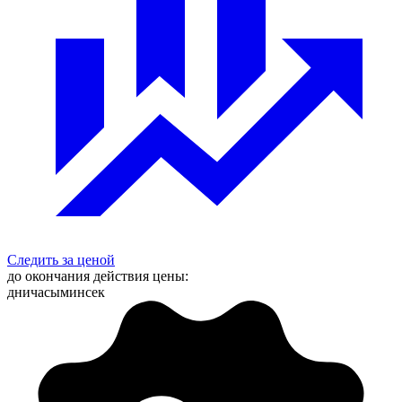
Следить за ценой
до окончания действия цены:
дни
часы
мин
сек