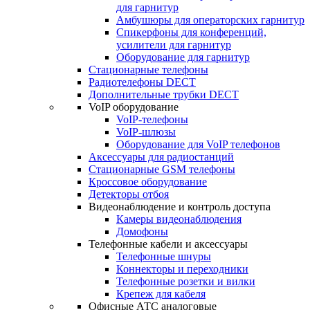
для гарнитур
Амбушюры для операторских гарнитур
Cпикерфоны для конференций,
усилители для гарнитур
Оборудование для гарнитур
Стационарные телефоны
Радиотелефоны DECT
Дополнительные трубки DECT
VoIP оборудование
VoIP-телефоны
VoIP-шлюзы
Оборудование для VoIP телефонов
Аксессуары для радиостанций
Стационарные GSM телефоны
Кроссовое оборудование
Детекторы отбоя
Видеонаблюдение и контроль доступа
Камеры видеонаблюдения
Домофоны
Телефонные кабели и аксессуары
Телефонные шнуры
Коннекторы и переходники
Телефонные розетки и вилки
Крепеж для кабеля
Офисные АТС аналоговые