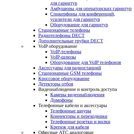
для гарнитур
Амбушюры для операторских гарнитур
Cпикерфоны для конференций,
усилители для гарнитур
Оборудование для гарнитур
Стационарные телефоны
Радиотелефоны DECT
Дополнительные трубки DECT
VoIP оборудование
VoIP-телефоны
VoIP-шлюзы
Оборудование для VoIP телефонов
Аксессуары для радиостанций
Стационарные GSM телефоны
Кроссовое оборудование
Детекторы отбоя
Видеонаблюдение и контроль доступа
Камеры видеонаблюдения
Домофоны
Телефонные кабели и аксессуары
Телефонные шнуры
Коннекторы и переходники
Телефонные розетки и вилки
Крепеж для кабеля
Офисные АТС аналоговые