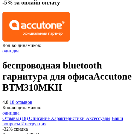
-5% за онлайн оплату
Кол-во динамиков:
один
два
беспроводная bluetooth
гарнитура для офиса
Accutone
BTM310MKII
4.8
18 отзывов
Кол-во динамиков:
один
два
Отзывы (18)
Описание
Характеристики
Аксессуары
Ваши
вопросы
Инструкция
-32% скидка