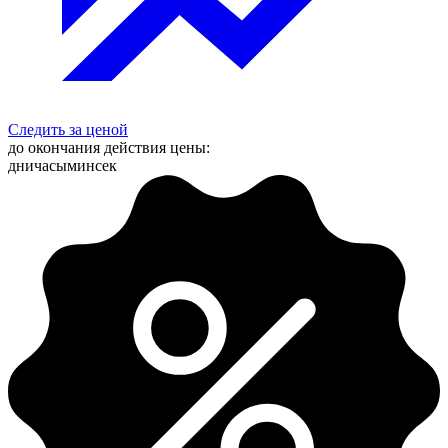
Следить за ценой
до окончания действия цены:
дни
часы
мин
сек