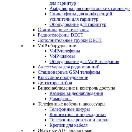
для гарнитур
Амбушюры для операторских гарнитур
Cпикерфоны для конференций,
усилители для гарнитур
Оборудование для гарнитур
Стационарные телефоны
Радиотелефоны DECT
Дополнительные трубки DECT
VoIP оборудование
VoIP-телефоны
VoIP-шлюзы
Оборудование для VoIP телефонов
Аксессуары для радиостанций
Стационарные GSM телефоны
Кроссовое оборудование
Детекторы отбоя
Видеонаблюдение и контроль доступа
Камеры видеонаблюдения
Домофоны
Телефонные кабели и аксессуары
Телефонные шнуры
Коннекторы и переходники
Телефонные розетки и вилки
Крепеж для кабеля
Офисные АТС аналоговые