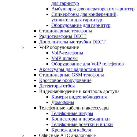
для гарнитур
Амбушюры для операторских гарнитур
Cпикерфоны для конференций,
усилители для гарнитур
Оборудование для гарнитур
Стационарные телефоны
Радиотелефоны DECT
Дополнительные трубки DECT
VoIP оборудование
VoIP-телефоны
VoIP-шлюзы
Оборудование для VoIP телефонов
Аксессуары для радиостанций
Стационарные GSM телефоны
Кроссовое оборудование
Детекторы отбоя
Видеонаблюдение и контроль доступа
Камеры видеонаблюдения
Домофоны
Телефонные кабели и аксессуары
Телефонные шнуры
Коннекторы и переходники
Телефонные розетки и вилки
Крепеж для кабеля
Офисные АТС аналоговые