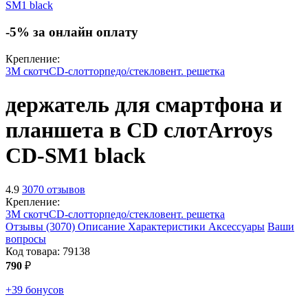
-5% за онлайн оплату
Крепление:
3М скотч
CD-слот
торпедо/стекло
вент. решетка
держатель для смартфона и
планшета в CD слот
Arroys
CD-SM1
black
4.9
3070 отзывов
Крепление:
3М скотч
CD-слот
торпедо/стекло
вент. решетка
Отзывы (3070)
Описание
Характеристики
Аксессуары
Ваши
вопросы
Код товара:
79138
790
₽
+39 бонусов