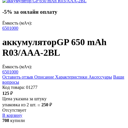
-5% за онлайн оплату
Ёмкость (мАч):
650
1000
аккумулятор
GP 650 mAh
R03/AAA-2BL
Ёмкость (мАч):
650
1000
Оставить отзыв
Описание
Характеристики
Аксессуары
Ваши
вопросы
Код товара:
01277
125
₽
Цена указана за штуку
упаковка из 2 шт.
250
₽
=
Отсутствует
В корзину
708
купили