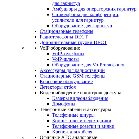
для гарнитур
Амбушюры для операторских гарнитур
Cпикерфоны для конференций,
усилители для гарнитур
Оборудование для гарнитур
Стационарные телефоны
Радиотелефоны DECT
Дополнительные трубки DECT
VoIP оборудование
VoIP-телефоны
VoIP-шлюзы
Оборудование для VoIP телефонов
Аксессуары для радиостанций
Стационарные GSM телефоны
Кроссовое оборудование
Детекторы отбоя
Видеонаблюдение и контроль доступа
Камеры видеонаблюдения
Домофоны
Телефонные кабели и аксессуары
Телефонные шнуры
Коннекторы и переходники
Телефонные розетки и вилки
Крепеж для кабеля
Офисные АТС аналоговые