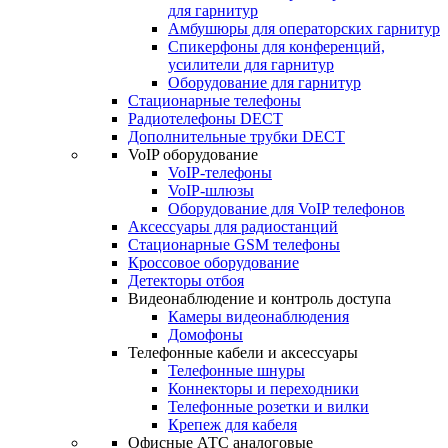
для гарнитур
Амбушюры для операторских гарнитур
Cпикерфоны для конференций,
усилители для гарнитур
Оборудование для гарнитур
Стационарные телефоны
Радиотелефоны DECT
Дополнительные трубки DECT
VoIP оборудование
VoIP-телефоны
VoIP-шлюзы
Оборудование для VoIP телефонов
Аксессуары для радиостанций
Стационарные GSM телефоны
Кроссовое оборудование
Детекторы отбоя
Видеонаблюдение и контроль доступа
Камеры видеонаблюдения
Домофоны
Телефонные кабели и аксессуары
Телефонные шнуры
Коннекторы и переходники
Телефонные розетки и вилки
Крепеж для кабеля
Офисные АТС аналоговые