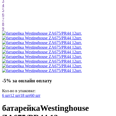
3
4
5
6
7
8
9
-5% за онлайн оплату
Кол-во в упаковке:
6 шт
12 шт
18 шт
60 шт
батарейка
Westinghouse