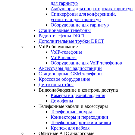
для гарнитур
Амбушюры для операторских гарнитур
Cпикерфоны для конференций,
усилители для гарнитур
Оборудование для гарнитур
Стационарные телефоны
Радиотелефоны DECT
Дополнительные трубки DECT
VoIP оборудование
VoIP-телефоны
VoIP-шлюзы
Оборудование для VoIP телефонов
Аксессуары для радиостанций
Стационарные GSM телефоны
Кроссовое оборудование
Детекторы отбоя
Видеонаблюдение и контроль доступа
Камеры видеонаблюдения
Домофоны
Телефонные кабели и аксессуары
Телефонные шнуры
Коннекторы и переходники
Телефонные розетки и вилки
Крепеж для кабеля
Офисные АТС аналоговые