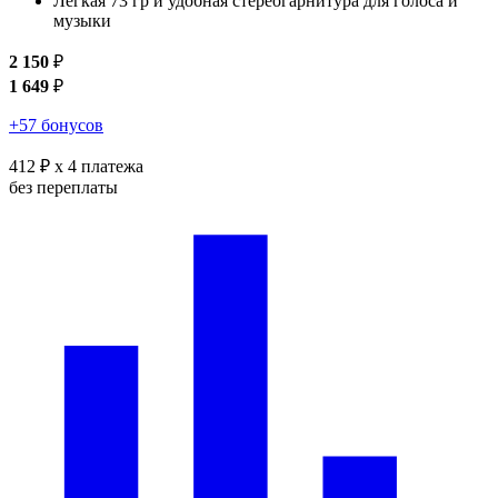
Легкая 73 гр и удобная стереогарнитура для голоса и
музыки
2 150
₽
1 649
₽
+57 бонусов
412 ₽
x 4 платежа
без переплаты