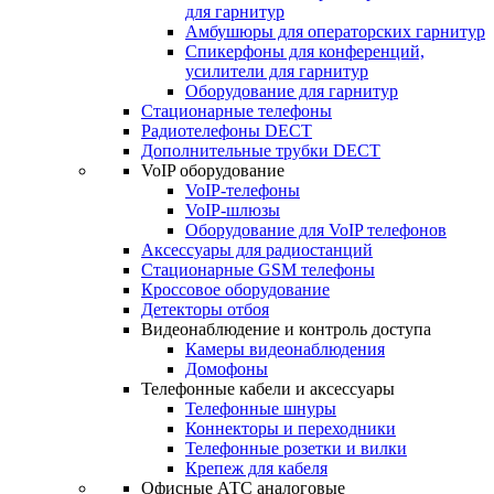
для гарнитур
Амбушюры для операторских гарнитур
Cпикерфоны для конференций,
усилители для гарнитур
Оборудование для гарнитур
Стационарные телефоны
Радиотелефоны DECT
Дополнительные трубки DECT
VoIP оборудование
VoIP-телефоны
VoIP-шлюзы
Оборудование для VoIP телефонов
Аксессуары для радиостанций
Стационарные GSM телефоны
Кроссовое оборудование
Детекторы отбоя
Видеонаблюдение и контроль доступа
Камеры видеонаблюдения
Домофоны
Телефонные кабели и аксессуары
Телефонные шнуры
Коннекторы и переходники
Телефонные розетки и вилки
Крепеж для кабеля
Офисные АТС аналоговые