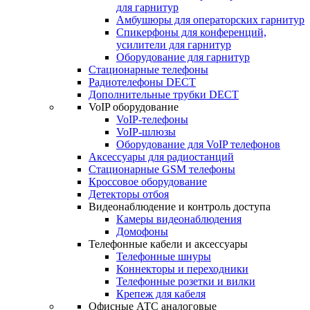
для гарнитур
Амбушюры для операторских гарнитур
Cпикерфоны для конференций,
усилители для гарнитур
Оборудование для гарнитур
Стационарные телефоны
Радиотелефоны DECT
Дополнительные трубки DECT
VoIP оборудование
VoIP-телефоны
VoIP-шлюзы
Оборудование для VoIP телефонов
Аксессуары для радиостанций
Стационарные GSM телефоны
Кроссовое оборудование
Детекторы отбоя
Видеонаблюдение и контроль доступа
Камеры видеонаблюдения
Домофоны
Телефонные кабели и аксессуары
Телефонные шнуры
Коннекторы и переходники
Телефонные розетки и вилки
Крепеж для кабеля
Офисные АТС аналоговые